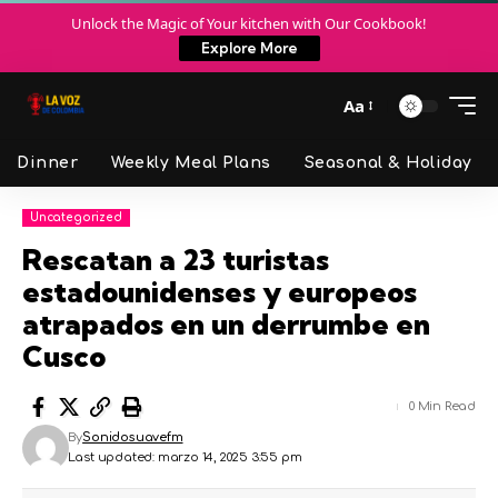
Unlock the Magic of Your kitchen with Our Cookbook!
Explore More
Aa
Dinner
Weekly Meal Plans
Seasonal & Holiday
Uncategorized
Rescatan a 23 turistas
estadounidenses y europeos
atrapados en un derrumbe en
Cusco
0 Min Read
By
Sonidosuavefm
Last updated: marzo 14, 2025 3:55 pm