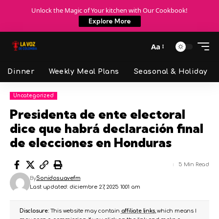
Unlock the Magic of Your kitchen with Our Cookbook!
Explore More
Aa
Dinner
Weekly Meal Plans
Seasonal & Holiday
Uncategorized
Presidenta de ente electoral
dice que habrá declaración final
de elecciones en Honduras
5 Min Read
By
Sonidosuavefm
Last updated: diciembre 27, 2025 10:01 am
Disclosure:
This website may contain
affiliate links
, which means I