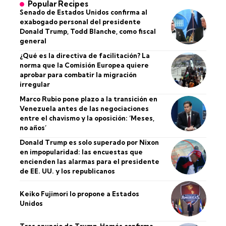
Popular Recipes
Senado de Estados Unidos confirma al
exabogado personal del presidente
Donald Trump, Todd Blanche, como fiscal
general
¿Qué es la directiva de facilitación? La
norma que la Comisión Europea quiere
aprobar para combatir la migración
irregular
Marco Rubio pone plazo a la transición en
Venezuela antes de las negociaciones
entre el chavismo y la oposición: ‘Meses,
no años’
Donald Trump es solo superado por Nixon
en impopularidad: las encuestas que
encienden las alarmas para el presidente
de EE. UU. y los republicanos
Keiko Fujimori lo propone a Estados
Unidos
Tras anuncio de Trump, Hamás confirma